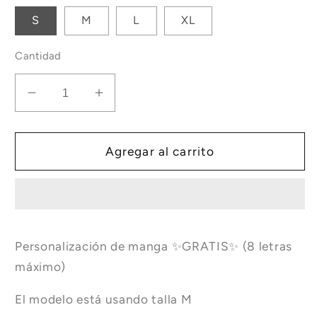
S
M
L
XL
Cantidad
Reducir
Aumentar
cantidad
cantidad
para
para
Franela
Franela
Agregar al carrito
UV
UV
Básica
Básica
Negro
Negro
Personalización de manga ✨GRATIS✨ (8 letras
máximo)
El modelo está usando talla M