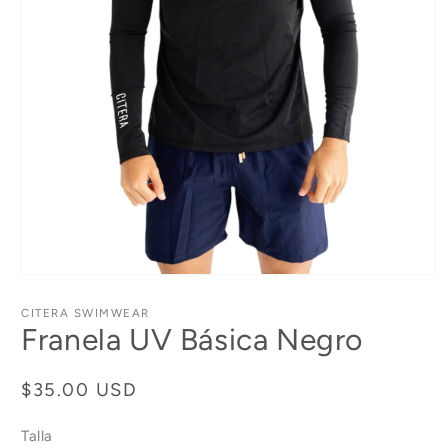
Abrir
elemento
multimedia
CITERA SWIMWEAR
1
Franela UV Básica Negro
en
una
ventana
modal
Precio
$35.00 USD
habitual
Talla