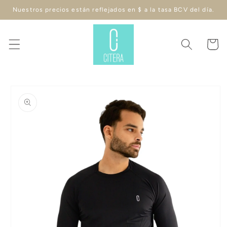
Ir
Nuestros precios están reflejados en $ a la tasa BCV del día.
directamente
al contenido
Carrito
Ir
directamente
a la
información
del producto