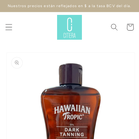
Ir
Nuestros precios están reflejados en $ a la tasa BCV del día.
directamente
al contenido
Carrito
Ir
directamente
a la
información
del producto