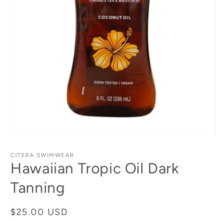
Abrir
elemento
multimedia
CITERA SWIMWEAR
1
Hawaiian Tropic Oil Dark
en
una
Tanning
ventana
modal
Precio
$25.00 USD